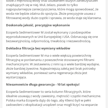
sobie z mętnością wody oraz usuwaniem dużych zanieczyszczeń
znajdujących się w niej. Muł, żelazo, piasek to tylko
najpopularniejsze zanieczyszczenia, które mogą spowodować, że
woda nie będzie zdatna do spożycia. Złoże precyzyjnie usuwa z
filtrowanej wody duże cząstki i sprawia, ze woda staje się klarowna.
Doskonała jakość, precyzyjne wykonanie
Ecoperla Sedimentower M został wykonany z podzespołów
wyprodukowanych w Unii Europejskiej i USA. Odznaczają się one
bezawaryjnością, odpornością, trwałością i niezawodnością.
Dokładna filtracja bez wymiany wkładów
Ecoperla Sedimentower M ma o wiele większą powierzchnię
filtracyjną w porównaniu z powszechnie stosowanymi filtrami
mechanicznymi. W zestawieniu z nimi są o wiele bardziej wydajne,
złoże bardziej żywotne. Najważniejszą zaletą jest brak potrzeby
wymiany wkładów, ponieważ sama regeneracja złoża jest
wystarczająca.
Niesamowicie długa gwarancja - 10 lat spokoju!
Ecoperla Sedimentower to seria kolumn filtracyjnych, które
idealnie usuwają z wody zawiesiny, mętność i cząstki mechaniczne.
Polska marka Ecoperla dąży do tego, aby Klienci byli w pełni
zadowoleni z eksploatacji urządzeń oraz mogli liczyć na wsparcie