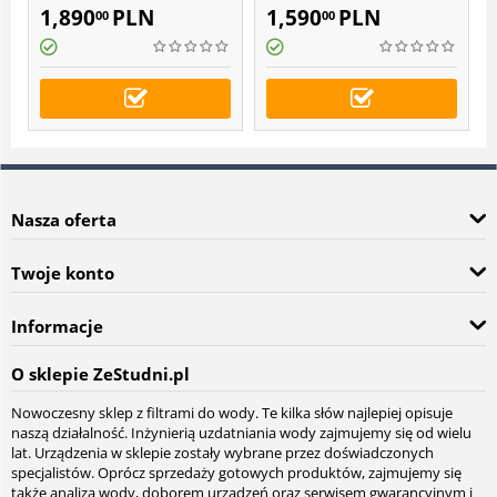
Ecoperla Sedimentower L
Ecoperla Sedimentower S
1,890
PLN
1,590
PLN
00
00
Nasza oferta
Twoje konto
Informacje
O sklepie ZeStudni.pl
Nowoczesny sklep z filtrami do wody. Te kilka słów najlepiej opisuje
naszą działalność. Inżynierią uzdatniania wody zajmujemy się od wielu
lat. Urządzenia w sklepie zostały wybrane przez doświadczonych
specjalistów. Oprócz sprzedaży gotowych produktów, zajmujemy się
także analizą wody, doborem urządzeń oraz serwisem gwarancyjnym i