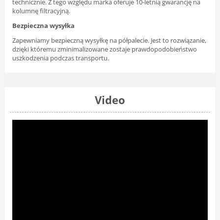
technicznie. Z tego względu marka oferuje 10-letnią gwarancję na
kolumnę filtracyjną.
Bezpieczna wysyłka
Zapewniamy bezpieczną wysyłkę na półpalecie. Jest to rozwiązanie,
dzięki któremu zminimalizowane zostaje prawdopodobieństwo
uszkodzenia podczas transportu.
Video