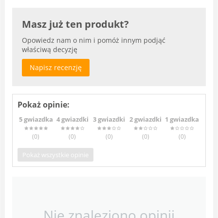
Masz już ten produkt?
Opowiedz nam o nim i pomóż innym podjąć
właściwą decyzję
Napisz recenzję
Pokaż opinie:
5 gwiazdka
4 gwiazdki
3 gwiazdki
2 gwiazdki
1 gwiazdka
(0
)
(0
)
(0
)
(0
)
(0
)
Pokaż wszystkie opinie
Nie znaleziono opinii