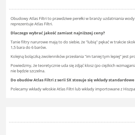
Obudowy Atlas Filtri to prawdziwe perełki w branży uzdatniania wody
reprezentuje Atlas Filtri.
Dlaczego wybrać jakość zamiast najniższej ceny?
Tanie filtry narurowe mają to do siebie, że "lubią" pękać w trakcie 
1,5 bara do 6 barów.
Kolejną bolączką zwolenników przesłania "im taniej tym lepiej" jest p
Powiedzmy, że teoretycznie uda się zdjąć klosz (po ciężkich wzmagania
nie będzie szczelna.
Do obudów Atlas Filtri z serii SX stosuje się wkłady standardowe 
Polecamy wkłady włoskie Atlas Filtri lub wkłady importowane z Hiszpan