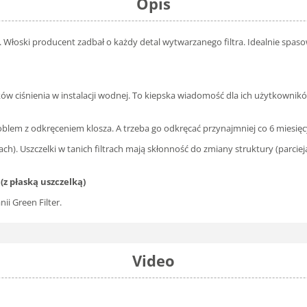
Opis
. Włoski producent zadbał o każdy detal wytwarzanego filtra. Idealnie spa
skoków ciśnienia w instalacji wodnej. To kiepska wiadomość dla ich użytkown
roblem z odkręceniem klosza. A trzeba go odkręcać przynajmniej co 6 miesięcy
ch). Uszczelki w tanich filtrach mają skłonność do zmiany struktury (parcie
(z płaską uszczelką)
ii Green Filter.
Video