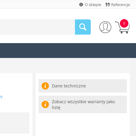
O sklepie
Referencje
0
Dane techniczne
ję
Zobacz wszystkie warianty jako
listę
N