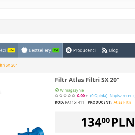
ści
Bestsellery
Producenci
Blog
NEW
TOP
iltri SX 20"
Filtr Atlas Filtri SX 20"
W magazynie
0.00
(0
Opinia
)
Napisz recenz
Atlas Filtri
KOD:
RA115T411
PRODUCENT:
134
PL
00