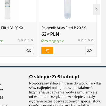
Filtri FA 20 SX
Pojemnik Atlas Filtri P 20 SX
Wk
SX
63
PLN
1
00
nie
W magazynie
O sklepie ZeStudni.pl
Nowoczesny sklep z filtrami do wody. Te kilka
 1
słów najlepiej opisuje naszą działalność.
aw
Inżynierią uzdatniania wody zajmujemy się
od wielu lat. Urządzenia w sklepie zostały
99
wybrane przez doświadczonych specjalistów.
Oprócz sprzedaży gotowych produktów,