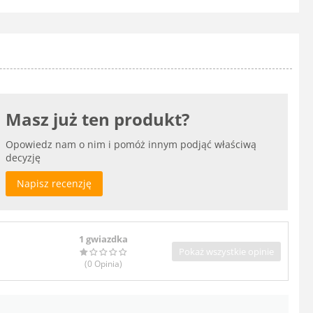
Masz już ten produkt?
Opowiedz nam o nim i pomóż innym podjąć właściwą
decyzję
Napisz recenzję
1 gwiazdka
Pokaż wszystkie opinie
(0
Opinia
)