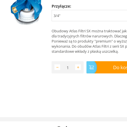
Przyłącze:
3/4"
Obudowy Atlas Filtri SX można traktować ja
dla tradycyjnych filtrów narurowych. Dlacze
Ponieważ są to produkty "premium" o wyżs
wykonania. Do obudów Atlas Filtri z serii SX 
standardowe wkłady z płaską uszczelką.
Do ko
−
+