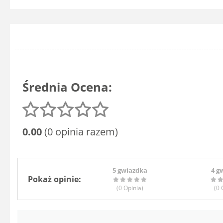
Średnia Ocena:
0.00
(0 opinia razem)
5 gwiazdka
4 g
Pokaż opinie:
(0
Opinia
)
(0
O