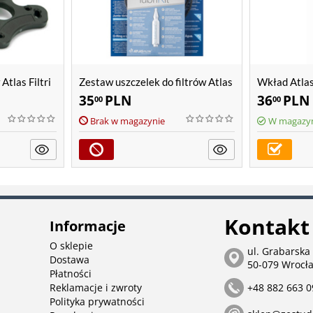
Atlas Filtri
Zestaw uszczelek do filtrów Atlas
Wkład Atlas 
Filtri SX, BX
35
PLN
36
PLN
00
00
Brak w magazynie
W magazy
Kontakt
Informacje
O sklepie
ul. Grabarska
Dostawa
50-079 Wrocł
Płatności
Reklamacje i zwroty
+48 882 663 0
Polityka prywatności