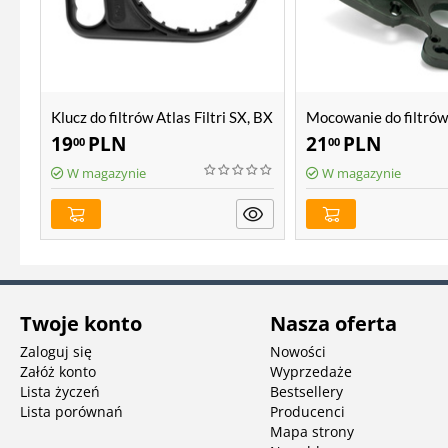
Klucz do filtrów Atlas Filtri SX, BX
Mocowanie do filtrów 
SX, BX, Sanic, Hydra
19
PLN
21
PLN
00
00
W magazynie
W magazynie
Twoje konto
Nasza oferta
Zaloguj się
Nowości
Załóż konto
Wyprzedaże
Lista życzeń
Bestsellery
Lista porównań
Producenci
Mapa strony