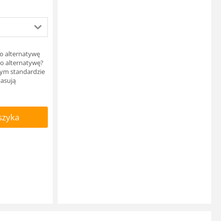
ko alternatywę
go alternatywę?
zym standardzie
pasują
szyka