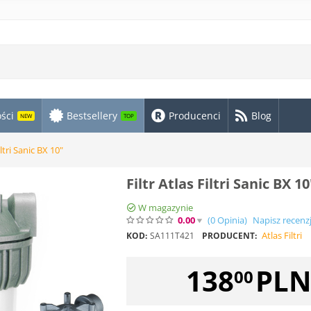
ści
Bestsellery
Producenci
Blog
NEW
TOP
iltri Sanic BX 10"
Filtr Atlas Filtri Sanic BX 10
W magazynie
0.00
(0
Opinia
)
Napisz recenz
Atlas Filtri
KOD:
SA111T421
PRODUCENT:
138
PL
00