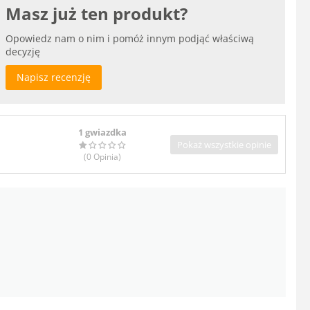
Masz już ten produkt?
Opowiedz nam o nim i pomóż innym podjąć właściwą
decyzję
Napisz recenzję
1 gwiazdka
Pokaż wszystkie opinie
(0
Opinia
)