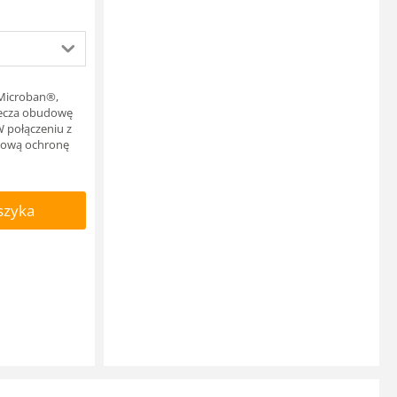
ę Microban®,
piecza obudowę
W połączeniu z
ksową ochronę
szyka