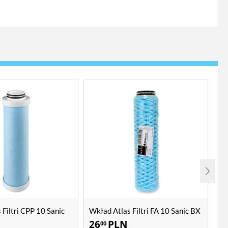
 Filtri CPP 10 Sanic
Wkład Atlas Filtri FA 10 Sanic BX
Wk
26
PLN
9
00