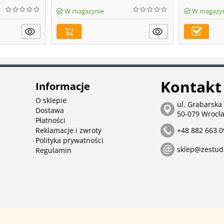
W magazynie
W magazy
Kontakt
Informacje
O sklepie
ul. Grabarska
Dostawa
50-079 Wrocł
Płatności
Reklamacje i zwroty
+48 882 663 0
Polityka prywatności
sklep@zestud
Regulamin