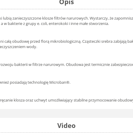
Opis
dniki lubią zanieczyszczone klosze filtrów narurowych. Wystarczy, że zapomnis
a w bakterie z grupy e. coli, enterokoki i inne małe stworzenia.
ni całą obudowę przed florą mikrobiologiczną. Cząsteczki srebra zabijają ba
ieczyszczeniem wody.
 rozwoju bakterii w filtrze narurowym. Obudowa jest termicznie zabezpiecz
 Również posiadają technologię Microban®.
kręcanie klosza oraz uchwyt umożliwiający stabilne przymocowanie obudowy
Video