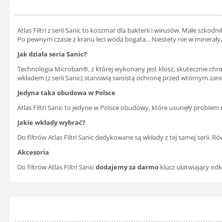
Atlas Filtri z serii Sanic to koszmar dla bakterii i wirusów. Małe szko
Po pewnym czasie z kranu leci woda bogata... Niestety nie w minerały, 
Jak działa seria Sanic?
Technologia Microban®, z której wykonany jest klosz, skutecznie chro
wkładem (z serii Sanic) stanowią swoistą ochronę przed wtórnym zan
Jedyna taka obudowa w Polsce
Atlas Filtri Sanic to jedyne w Polsce obudowy, które usunęły problem
Jakie wkłady wybrać?
Do filtrów Atlas Filtri Sanic dedykowane są wkłady z tej samej serii.
Akcesoria
Do filtrów Atlas FIltri Sanic
dodajemy za darmo
klucz ułatwiający od