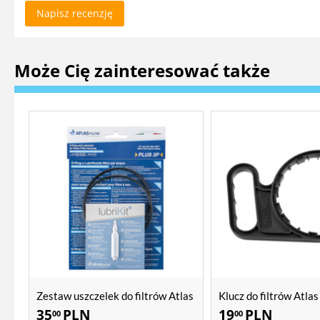
Napisz recenzję
Może Cię zainteresować także
Zestaw uszczelek do filtrów Atlas
Klucz do filtrów Atlas 
Filtri SX, BX
35
PLN
19
PLN
00
00