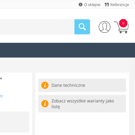
O sklepie
Referencje
0
"
Dane techniczne
ję
Zobacz wszystkie warianty jako
listę
N