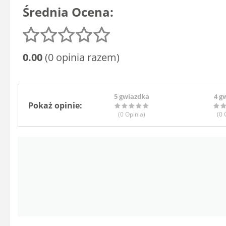
Średnia Ocena:
0.00
(0 opinia razem)
5 gwiazdka
4 g
Pokaż opinie:
(0
Opinia
)
(0
O