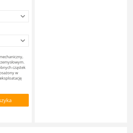
r mechaniczny,
przemysłowym.
obnych cząstek
yposażony w
eksploatację
szyka