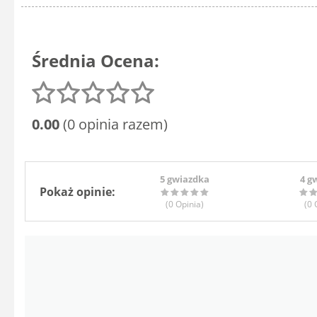
Średnia Ocena:
0.00
(0 opinia razem)
5 gwiazdka
4 g
Pokaż opinie:
(0
Opinia
)
(0
O