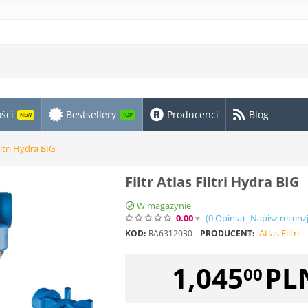
ści
Bestsellery
Producenci
Blog
NEW
TOP
Filtri Hydra BIG
Filtr Atlas Filtri Hydra BIG
W magazynie
0.00
(0
Opinia
)
Napisz recenz
Atlas Filtri
KOD:
RA6312030
PRODUCENT:
1,045
PL
00