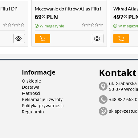
 Filtri DP
Mocowanie do filtrów Atlas Filtri
Wkład Atlas
Hydra BIG
69
PLN
497
PL
00
00
W magazynie
W magazy
Kontakt
Informacje
O sklepie
ul. Grabarska
Dostawa
50-079 Wrocł
Płatności
Reklamacje i zwroty
+48 882 663 0
Polityka prywatności
sklep@zestud
Regulamin