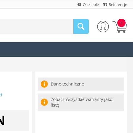
O sklepie
Referencje
0
Dane techniczne
ję
Zobacz wszystkie warianty jako
listę
N