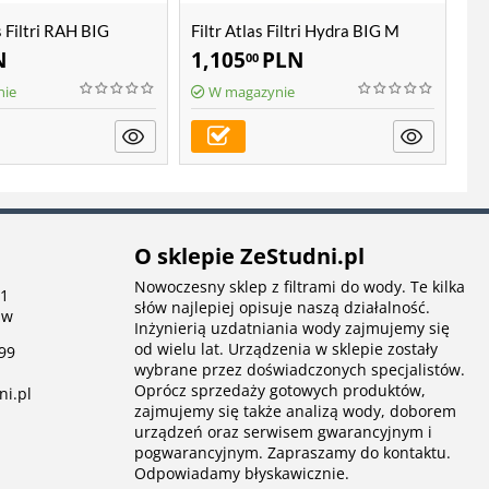
 Filtri RAH BIG
Filtr Atlas Filtri Hydra BIG M
Wk
N
1,105
PLN
3
00
nie
W magazynie
O sklepie ZeStudni.pl
Nowoczesny sklep z filtrami do wody. Te kilka
 1
słów najlepiej opisuje naszą działalność.
aw
Inżynierią uzdatniania wody zajmujemy się
od wielu lat. Urządzenia w sklepie zostały
99
wybrane przez doświadczonych specjalistów.
Oprócz sprzedaży gotowych produktów,
ni.pl
zajmujemy się także analizą wody, doborem
urządzeń oraz serwisem gwarancyjnym i
pogwarancyjnym. Zapraszamy do kontaktu.
Odpowiadamy błyskawicznie.