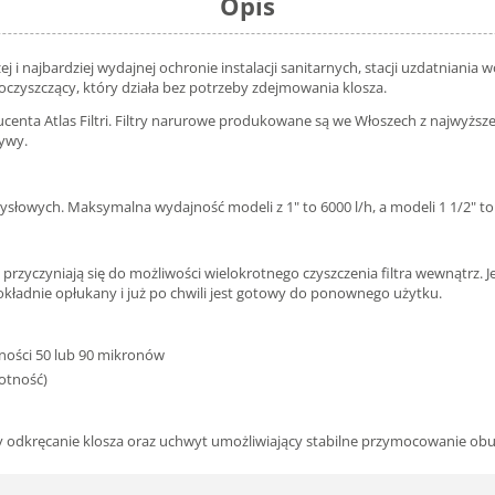
Opis
jszej i najbardziej wydajnej ochronie instalacji sanitarnych, stacji uzdatni
zyszczący, który działa bez potrzeby zdejmowania klosza.
enta Atlas Filtri. Filtry narurowe produkowane są we Włoszech z najwyższej j
ywy.
słowych. Maksymalna wydajność modeli z 1" to 6000 l/h, a modeli 1 1/2" to 
ne przyczyniają się do możliwości wielokrotnego czyszczenia filtra wewnątrz
kładnie opłukany i już po chwili jest gotowy do ponownego użytku.
ności 50 lub 90 mikronów
wotność)
y odkręcanie klosza oraz uchwyt umożliwiający stabilne przymocowanie obu