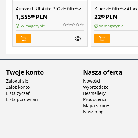
Automat Kit Auto BIG do filtrów
Klucz do filtrów Atlas
Atlas Filtri Hydra BIG
BIG, Hydra BIG
1,555
PLN
22
PLN
00
00
W magazynie
W magazynie
Twoje konto
Nasza oferta
Zaloguj się
Nowości
Załóż konto
Wyprzedaże
Lista życzeń
Bestsellery
Lista porównań
Producenci
Mapa strony
Nasz blog