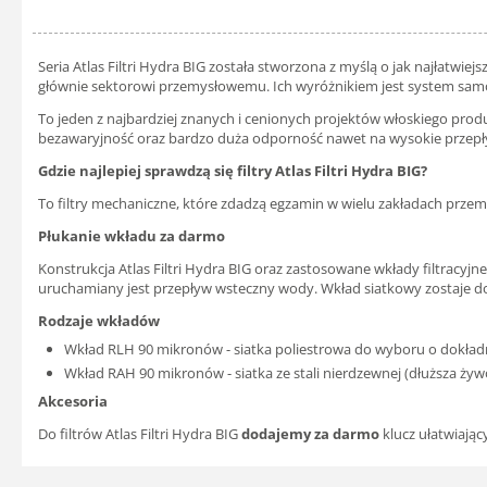
Seria Atlas Filtri Hydra BIG została stworzona z myślą o jak najłatwie
głównie sektorowi przemysłowemu. Ich wyróżnikiem jest system samoc
To jeden z najbardziej znanych i cenionych projektów włoskiego produc
bezawaryjność oraz bardzo duża odporność nawet na wysokie przepł
Gdzie najlepiej sprawdzą się filtry Atlas Filtri Hydra BIG?
To filtry mechaniczne, które zdadzą egzamin w wielu zakładach przemy
Płukanie wkładu za darmo
Konstrukcja Atlas Filtri Hydra BIG oraz zastosowane wkłady filtracyj
uruchamiany jest przepływ wsteczny wody. Wkład siatkowy zostaje do
Rodzaje wkładów
Wkład RLH 90 mikronów - siatka poliestrowa do wyboru o dokład
Wkład RAH 90 mikronów - siatka ze stali nierdzewnej (dłuższa ży
Akcesoria
Do filtrów Atlas Filtri Hydra BIG
dodajemy za darmo
klucz ułatwiając