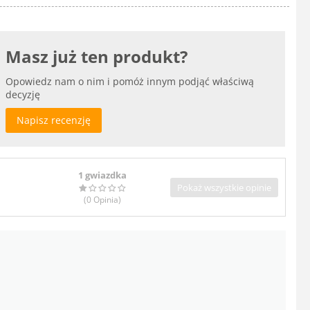
Masz już ten produkt?
Opowiedz nam o nim i pomóż innym podjąć właściwą
decyzję
Napisz recenzję
1 gwiazdka
Pokaż wszystkie opinie
(0
Opinia
)