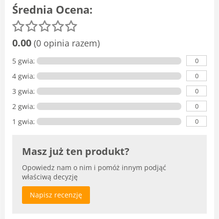
Średnia Ocena:
0.00
(0 opinia razem)
0
5 gwiazdka
0
4 gwiazdki
0
3 gwiazdki
0
2 gwiazdki
0
1 gwiazdka
Masz już ten produkt?
Opowiedz nam o nim i pomóż innym podjąć
właściwą decyzję
Napisz recenzję