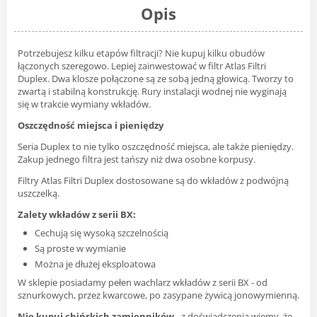
Opis
Potrzebujesz kilku etapów filtracji? Nie kupuj kilku obudów
łączonych szeregowo. Lepiej zainwestować w filtr Atlas Filtri
Duplex. Dwa klosze połączone są ze sobą jedną głowicą. Tworzy to
zwartą i stabilną konstrukcję. Rury instalacji wodnej nie wyginają
się w trakcie wymiany wkładów.
Oszczędność miejsca i pieniędzy
Seria Duplex to nie tylko oszczędność miejsca, ale także pieniędzy.
Zakup jednego filtra jest tańszy niż dwa osobne korpusy.
Filtry Atlas Filtri Duplex dostosowane są do wkładów z podwójną
uszczelką.
Zalety wkładów z serii BX:
Cechują się wysoką szczelnością
Są proste w wymianie
Można je dłużej eksploatowa
W sklepie posiadamy pełen wachlarz wkładów z serii BX - od
sznurkowych, przez kwarcowe, po zasypane żywicą jonowymienną.
Nie kupuj chińskich zamienników
- z doświadczenia wiemy, że