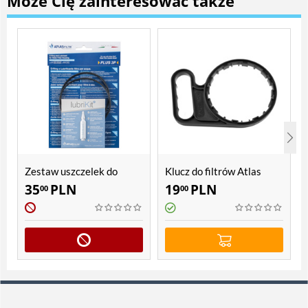
Może Cię zainteresować także
Zestaw uszczelek do
Klucz do filtrów Atlas
filtrów Atlas Filtri SX, BX
Filtri SX, BX
35
PLN
19
PLN
00
00