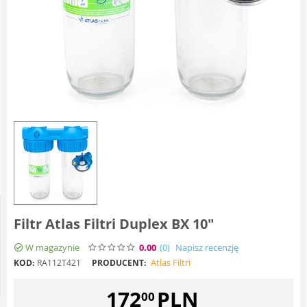
Filtr Atlas Filtri Duplex BX 10"
W magazynie
0.00
(0
)
Napisz recenzję
Atlas Filtri
KOD:
RA112T421
PRODUCENT:
172
PLN
00