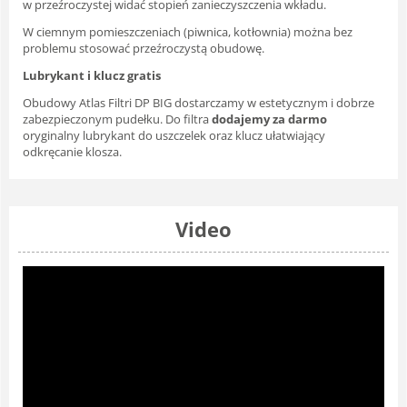
w przeźroczystej widać stopień zanieczyszczenia wkładu.
W ciemnym pomieszczeniach (piwnica, kotłownia) można bez
problemu stosować przeźroczystą obudowę.
Lubrykant i klucz gratis
Obudowy Atlas Filtri DP BIG dostarczamy w estetycznym i dobrze
zabezpieczonym pudełku. Do filtra
dodajemy za darmo
oryginalny lubrykant do uszczelek oraz klucz ułatwiający
odkręcanie klosza.
Video