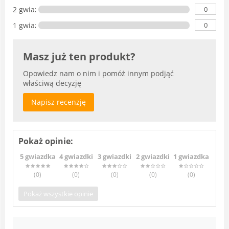
0
2 gwiazdki
0
1 gwiazdka
Masz już ten produkt?
Opowiedz nam o nim i pomóż innym podjąć
właściwą decyzję
Napisz recenzję
Pokaż opinie:
5 gwiazdka
4 gwiazdki
3 gwiazdki
2 gwiazdki
1 gwiazdka
(0
)
(0
)
(0
)
(0
)
(0
)
Pokaż wszystkie opinie