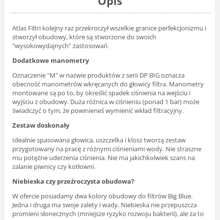
Opis
Atlas Filtri kolejny raz przekroczył wszelkie granice perfekcjonizmu i
stworzył obudowy, które są stworzone do swoich
"wysokowydajnych" zastosowań.
Dodatkowe manometry
Oznaczenie "M" w nazwie produktów z serii DP BIG oznacza
obecność manometrów wkręcanych do głowicy filtra. Manometry
montowane są po to, by określić spadek ciśnienia na wejściu i
wyjściu z obudowy. Duża różnica w ciśnieniu (ponad 1 bar) może
świadczyć o tym, że powinieneś wymienić wkład filtracyjny.
Zestaw doskonały
Idealnie spasowana głowica, uszczelka i klosz tworzą zestaw
przygotowany na pracę z różnymi ciśnieniami wody. Nie straszne
mu potężne uderzenia ciśnienia. Nie ma jakichkolwiek szans na
zalanie piwnicy czy kotłowni.
Niebieska czy przeźroczysta obudowa?
W ofercie posiadamy dwa kolory obudowy do filtrów Big Blue.
Jedna i druga ma swoje zalety i wady. Niebieska nie przepuszcza
promieni słonecznych (mniejsze ryzyko rozwoju bakterii), ale za to