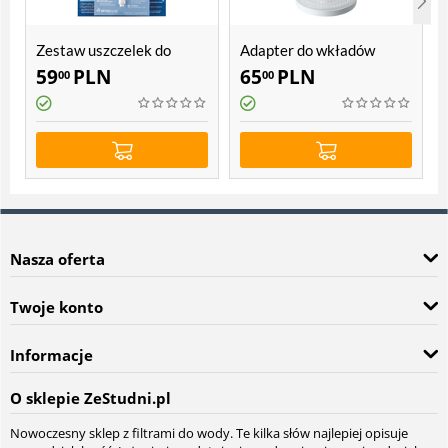
Zestaw uszczelek do
Adapter do wkładów
filtrów Atlas Filtri DP BIG
workowych Atlas Filtri
59
PLN
65
PLN
00
00
10"
Nasza oferta
Twoje konto
Informacje
O sklepie ZeStudni.pl
Nowoczesny sklep z filtrami do wody. Te kilka słów najlepiej opisuje