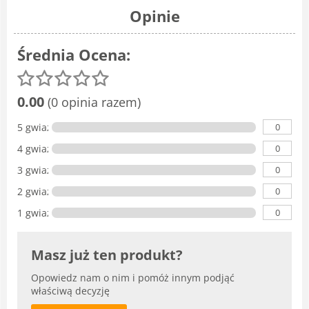
Opinie
Średnia Ocena:
0.00
(0 opinia razem)
0
5 gwiazdka
0
4 gwiazdki
0
3 gwiazdki
0
2 gwiazdki
0
1 gwiazdka
Masz już ten produkt?
Opowiedz nam o nim i pomóż innym podjąć
właściwą decyzję