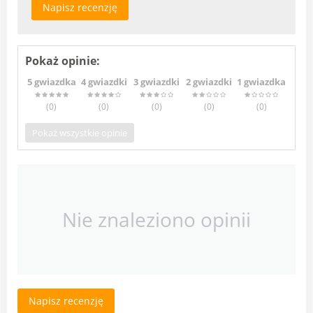
Napisz recenzję
Pokaż opinie:
5 gwiazdka
4 gwiazdki
3 gwiazdki
2 gwiazdki
1 gwiazdka
(0
)
(0
)
(0
)
(0
)
(0
)
Pokaż wszystkie opinie
Nie znaleziono opinii
Napisz recenzję