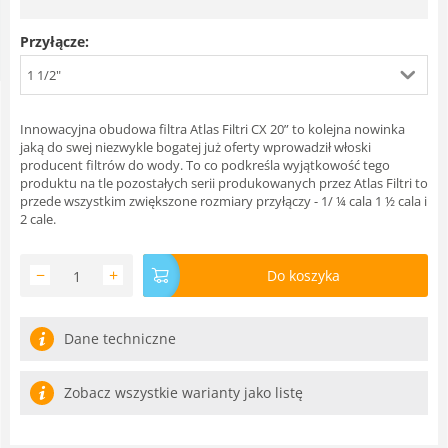
Przyłącze:
1 1/2"
Innowacyjna obudowa filtra Atlas Filtri CX 20” to kolejna nowinka
jaką do swej niezwykle bogatej już oferty wprowadził włoski
producent filtrów do wody. To co podkreśla wyjątkowość tego
produktu na tle pozostałych serii produkowanych przez Atlas Filtri to
przede wszystkim zwiększone rozmiary przyłączy - 1/ ¼ cala 1 ½ cala i
2 cale.
−
+
Do koszyka
Dane techniczne
Zobacz wszystkie warianty jako listę