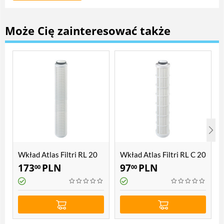
Może Cię zainteresować także
Wkład Atlas Filtri RL 20
Wkład Atlas Filtri RL C 20
CX
CX
173
PLN
97
PLN
00
00