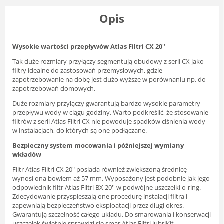
Opis
Wysokie wartości przepływów Atlas Filtri CX 20
''
Tak duże rozmiary przyłączy segmentują obudowy z serii CX jako
filtry idealne do zastosowań przemysłowych, gdzie
zapotrzebowanie na dobę jest dużo wyższe w porównaniu np. do
zapotrzebowań domowych.
Duże rozmiary przyłączy gwarantują bardzo wysokie parametry
przepływu wody w ciągu godziny. Warto podkreślić, że stosowanie
filtrów z serii Atlas Filtri CX nie powoduje spadków ciśnienia wody
w instalacjach, do których są one podłączane.
Bezpieczny system mocowania i późniejszej wymiany
wkładów
Filtr Atlas Filtri CX 20" posiada również zwiększoną średnicę –
wynosi ona bowiem aż 57 mm. Wyposażony jest podobnie jak jego
odpowiednik filtr Atlas Filtri BX 20'' w podwójne uszczelki o-ring.
Zdecydowanie przyspieszają one procedurę instalacji filtra i
zapewniają bezpieczeństwo eksploatacji przez długi okres.
Gwarantują szczelność całego układu. Do smarowania i konserwacji
uszczelek świetnie sprawdzi się smar Atlas Filtri lubriKit.