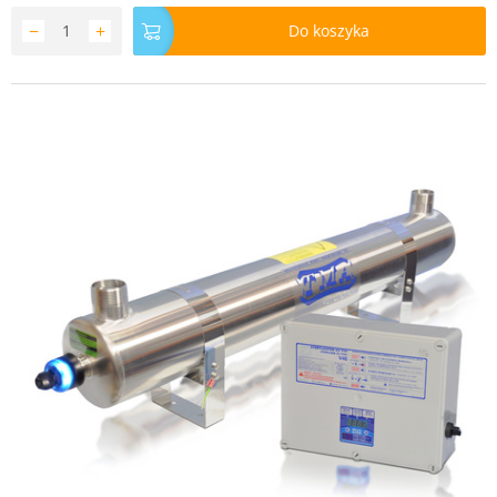
−
+
Do koszyka