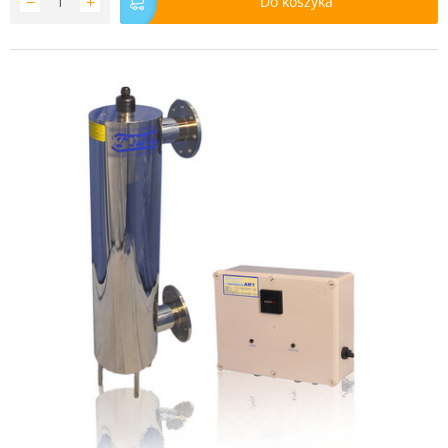
−
+
Do koszyka