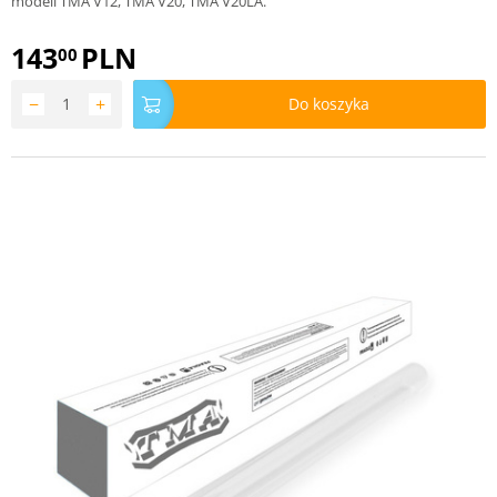
modeli TMA V12, TMA V20, TMA V20LA.
143
PLN
00
−
+
Do koszyka