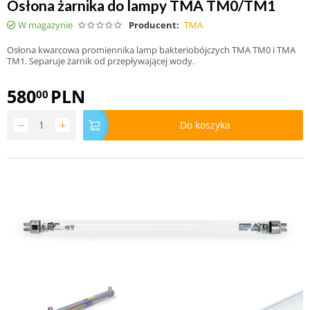
Osłona żarnika do lampy TMA TM0/TM1
W magazynie
Producent:
TMA
Osłona kwarcowa promiennika lamp bakteriobójczych TMA TM0 i TMA
TM1. Separuje żarnik od przepływającej wody.
580
PLN
00
−
+
Do koszyka