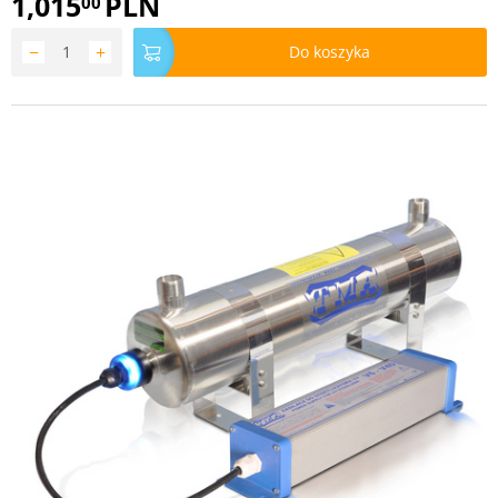
1,015
PLN
00
−
+
Do koszyka