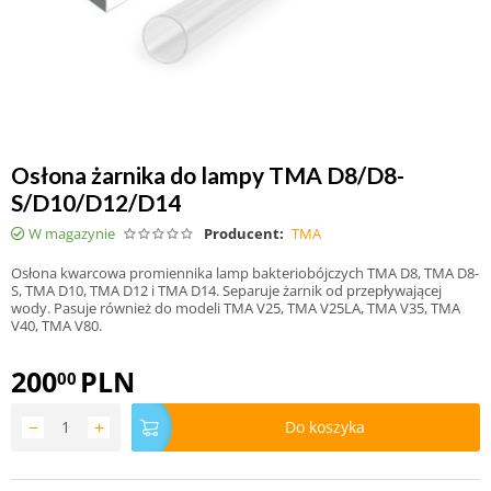
Osłona żarnika do lampy TMA D8/D8-
S/D10/D12/D14
W magazynie
Producent:
TMA
Osłona kwarcowa promiennika lamp bakteriobójczych TMA D8, TMA D8-
S, TMA D10, TMA D12 i TMA D14. Separuje żarnik od przepływającej
wody. Pasuje również do modeli TMA V25, TMA V25LA, TMA V35, TMA
V40, TMA V80.
200
PLN
00
−
+
Do koszyka