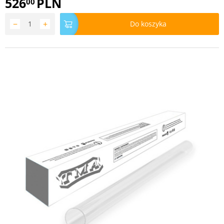
526
PLN
00
−
+
Do koszyka