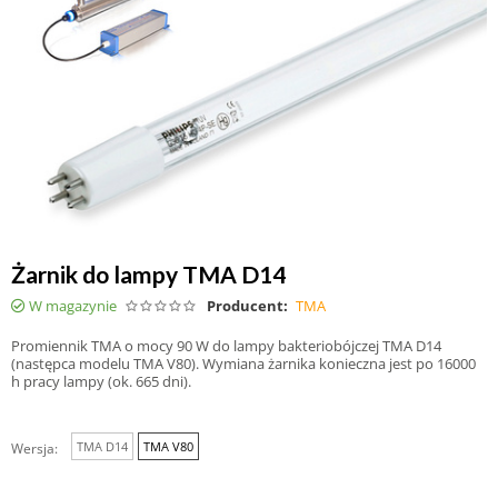
Żarnik do lampy TMA D14
W magazynie
Producent:
TMA
Promiennik TMA o mocy 90 W do lampy bakteriobójczej TMA D14
(następca modelu TMA V80). Wymiana żarnika konieczna jest po 16000
h pracy lampy (ok. 665 dni).
TMA D14
TMA V80
Wersja: