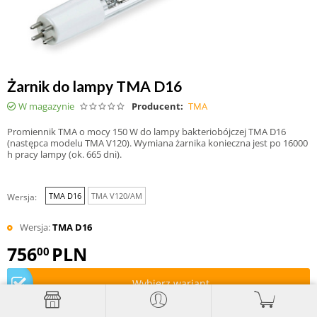
Żarnik do lampy TMA D16
W magazynie
Producent:
TMA
Promiennik TMA o mocy 150 W do lampy bakteriobójczej TMA D16
(następca modelu TMA V120). Wymiana żarnika konieczna jest po 16000
h pracy lampy (ok. 665 dni).
TMA D16
TMA V120/AM
Wersja:
Wersja:
TMA D16
756
PLN
00
Wybierz wariant