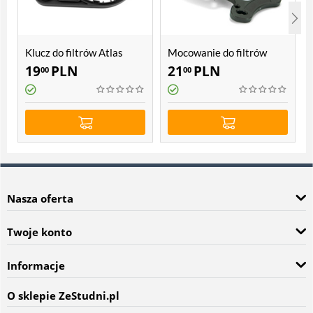
Klucz do filtrów Atlas
Mocowanie do filtrów
Filtri SX, BX
Atlas Filtri SX, BX, Sanic,
19
PLN
21
PLN
00
00
Hydra
Nasza oferta
Twoje konto
Informacje
O sklepie ZeStudni.pl