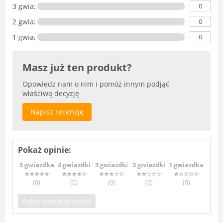
0
3 gwiazdki
0
2 gwiazdki
0
1 gwiazdka
Masz już ten produkt?
Opowiedz nam o nim i pomóż innym podjąć
właściwą decyzję
Napisz recenzję
Pokaż opinie:
5 gwiazdka
4 gwiazdki
3 gwiazdki
2 gwiazdki
1 gwiazdka
(0
)
(0
)
(0
)
(0
)
(0
)
Pokaż wszystkie opinie