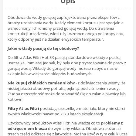
Opis
Obudowa do wody gorącej zaprojektowana przez ekspertów z
branży uzdatniania wody. Każdy element korpusu jest specjalnie
wzmocniony i chroniony przed gorącą wodą. Do utrwalenia
konstrukcji urządzenia, włosi użyli wzmocnionego polipropylenu,
który odporny jest na działanie wysokich temperatur.
Jakie wkłady pasują do tej obudowy?
Do filtra Atlas Filtri Hot SX pasują standardowe wkłady z płaską
uszczelką. Pamiętaj jednak, by były one przystosowane do pracy z
gorącą wodą. Wkłady do gorącej wody możesz nabyć u nas w
sklepie lub w większości sklepów budowlanych.
Nie kupuj chińskich zamienników
- z doświadczenia wiemy, że
niskiej jakości obudowy potrafią pęknąć pod ciśnieniem wody.
Złudna oszczędność może doprowadzić Cię do zalania piwnicy lub
kotłowni.
Filtry Atlas Filtri
posiadają uszczelkę z materiału, który nie starci
swoich właściwości nawet po kilku latach eksploatacji.
Użytkownicy produktów Atlas Filtri nie wiedzą co to
problemy z
odkręceniem klosza
do wymiany wkładu. Obudowa złożona z
trzech części odkręca się z łatwością. Można użyć w tym celu klucza