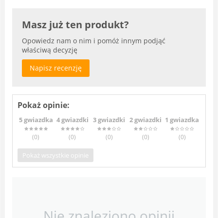
Masz już ten produkt?
Opowiedz nam o nim i pomóż innym podjąć
właściwą decyzję
Napisz recenzję
Pokaż opinie:
5 gwiazdka
4 gwiazdki
3 gwiazdki
2 gwiazdki
1 gwiazdka
(0
)
(0
)
(0
)
(0
)
(0
)
Pokaż wszystkie opinie
Nie znaleziono opinii