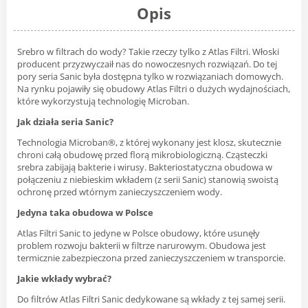
Opis
Srebro w filtrach do wody? Takie rzeczy tylko z Atlas Filtri. Włoski
producent przyzwyczaił nas do nowoczesnych rozwiązań. Do tej
pory seria Sanic była dostępna tylko w rozwiązaniach domowych.
Na rynku pojawiły się obudowy Atlas Filtri o dużych wydajnościach,
które wykorzystują technologię Microban.
Jak działa seria Sanic?
Technologia Microban®, z której wykonany jest klosz, skutecznie
chroni całą obudowę przed florą mikrobiologiczną. Cząsteczki
srebra zabijają bakterie i wirusy. Bakteriostatyczna obudowa w
połączeniu z niebieskim wkładem (z serii Sanic) stanowią swoistą
ochronę przed wtórnym zanieczyszczeniem wody.
Jedyna taka obudowa w Polsce
Atlas Filtri Sanic to jedyne w Polsce obudowy, które usunęły
problem rozwoju bakterii w filtrze narurowym. Obudowa jest
termicznie zabezpieczona przed zanieczyszczeniem w transporcie.
Jakie wkłady wybrać?
Do filtrów Atlas Filtri Sanic dedykowane są wkłady z tej samej serii.