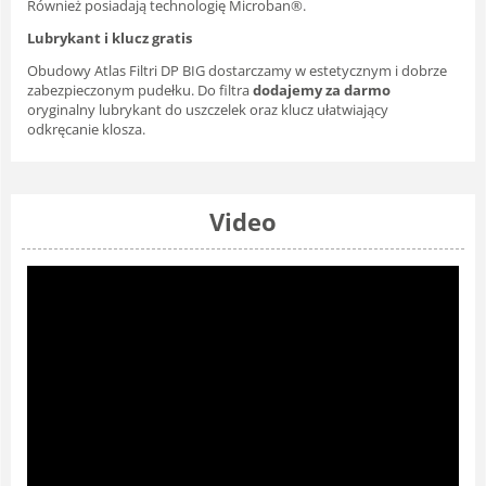
Również posiadają technologię Microban®.
Lubrykant i klucz gratis
Obudowy Atlas Filtri DP BIG dostarczamy w estetycznym i dobrze
zabezpieczonym pudełku. Do filtra
dodajemy za darmo
oryginalny lubrykant do uszczelek oraz klucz ułatwiający
odkręcanie klosza.
Video