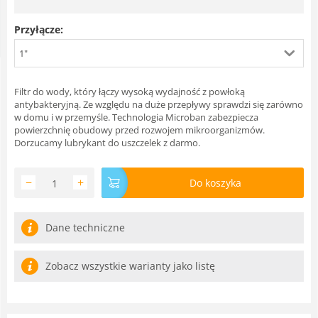
Przyłącze:
1"
Filtr do wody, który łączy wysoką wydajność z powłoką
antybakteryjną. Ze względu na duże przepływy sprawdzi się zarówno
w domu i w przemyśle. Technologia Microban zabezpiecza
powierzchnię obudowy przed rozwojem mikroorganizmów.
Dorzucamy lubrykant do uszczelek z darmo.
−
+
Do koszyka
Dane techniczne
Zobacz wszystkie warianty jako listę