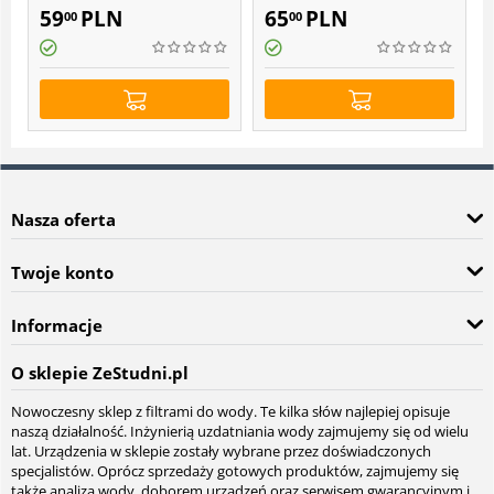
filtrów Atlas Filtri DP BIG
workowych Atlas Filtri
59
PLN
65
PLN
00
00
10"
Nasza oferta
Twoje konto
Informacje
O sklepie ZeStudni.pl
Nowoczesny sklep z filtrami do wody. Te kilka słów najlepiej opisuje
naszą działalność. Inżynierią uzdatniania wody zajmujemy się od wielu
lat. Urządzenia w sklepie zostały wybrane przez doświadczonych
specjalistów. Oprócz sprzedaży gotowych produktów, zajmujemy się
także analizą wody, doborem urządzeń oraz serwisem gwarancyjnym i