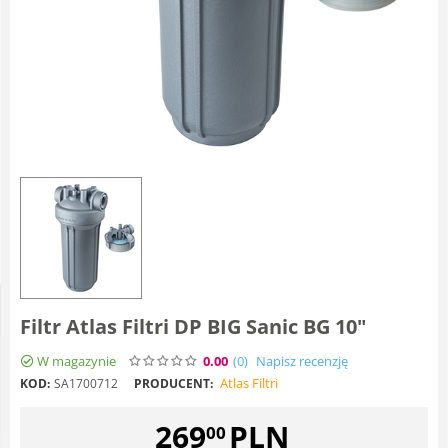
Filtr Atlas Filtri DP BIG Sanic BG 10"
W magazynie
0.00
(0
)
Napisz recenzję
Atlas Filtri
KOD:
SA1700712
PRODUCENT:
269
PLN
00