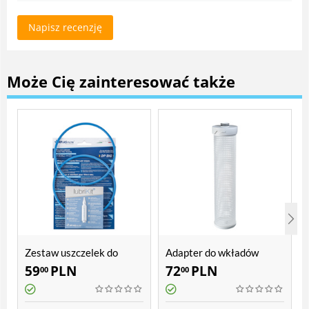
Napisz recenzję
Może Cię zainteresować także
Zestaw uszczelek do
Adapter do wkładów
filtrów Atlas Filtri DP BIG
workowych Atlas Filtri
59
PLN
72
PLN
00
00
20"