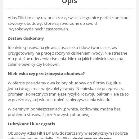
Opis
Atlas Filtri kolejny raz przekroczył wszelkie granice perfekcjonizmu i
stworzył obudowy, które są stworzone do swoich
"wysokowydajnych" zastosowań.
Zestaw doskonały
Idealnie spasowana głowica, uszczelka i klosz tworzą zestaw
przygotowany na pracę z różnymi ciśnieniami wody. Nie straszne
mu potężne uderzenia ciśnienia. Nie ma jakichkolwiek szans na
zalanie piwnicy czy kotłowni.
Niebieska czy przeźroczysta obudowa?
W ofercie posiadamy dwa kolory obudowy do filtrów Big Blue.
Jedna i druga ma swoje zalety i wady. Niebieska nie przepuszcza
promieni słonecznych (mniejsze ryzyko rozwoju bakterii), ale za to
w przeźroczystej widać stopień zanieczyszczenia wkładu.
W ciemnym pomieszczeniach (piwnica, kotłownia) można bez
problemu stosować przeźroczystą obudowę.
Lubrykant i klucz gratis
Obudowy Atlas Filtri DP BIG dostarczamy w estetycznym i dobrze
zabezpieczonym pudełku. Do filtra
dodajemy za darmo