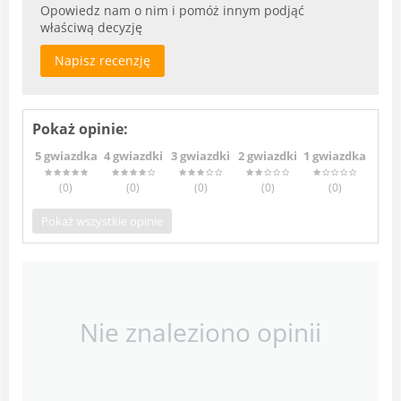
Opowiedz nam o nim i pomóż innym podjąć
właściwą decyzję
Napisz recenzję
Pokaż opinie:
5 gwiazdka
4 gwiazdki
3 gwiazdki
2 gwiazdki
1 gwiazdka
(0
)
(0
)
(0
)
(0
)
(0
)
Pokaż wszystkie opinie
Nie znaleziono opinii