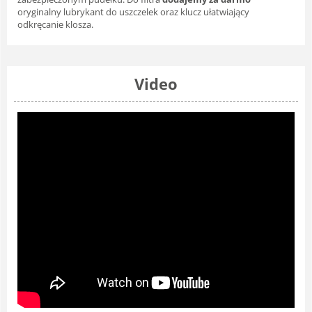
oryginalny lubrykant do uszczelek oraz klucz ułatwiający
odkręcanie klosza.
Video